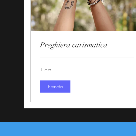
Preghiera carismatica
1 ora
Prenota