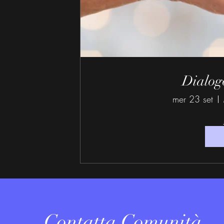
Dialogo
mer 23 set
Contatta Comunità