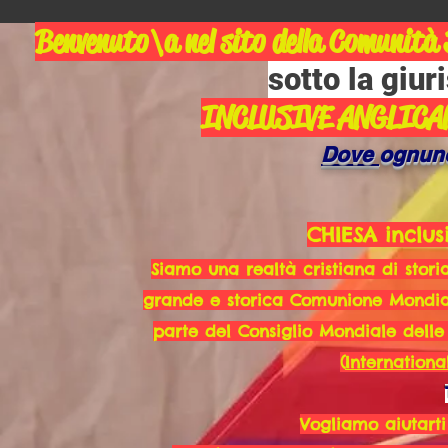
Benvenuto\a nel sito della Comunità
sotto la giur
INCLUSIVE ANGLICA
Dove
ognun
CHIESA inclus
Siamo una realtà cristiana di stor
grande e storica Comunione Mondial
parte del Consiglio Mondiale delle 
(
Internation
Vogliamo aiutarti