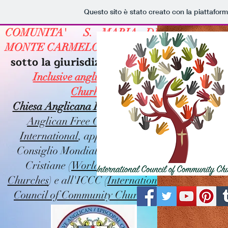
Questo sito è stato creato con la piattafor
COMUNITA' S. MARIA DEL
MONTE CARMELO (Catania),
sotto la giurisdizione della
Inclusive anglican Episcopal
Churh,
Chiesa Anglicana Inclusiva
della
Anglican Free Communion
International
, appartenente al
Consiglio Mondiale delle Chiese
Cristiane (
World Council of
Churches
) e all'ICCC (
International
Council of Community Churches
)