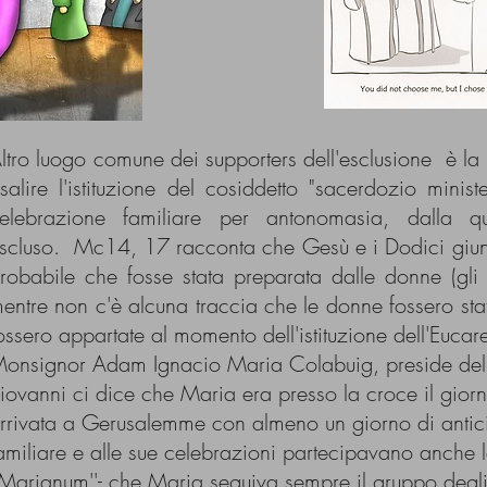
ltro luogo comune dei supporters dell'esclusione è la 
isalire l'istituzione del cosiddetto "sacerdozio mini
elebrazione familiare per antonomasia, dalla 
scluso. Mc14, 17 racconta che Gesù e i Dodici giuns
robabile che fosse stata preparata dalle donne (gl
entre non c'è alcuna traccia che le donne fossero sta
ossero appartate al momento dell'istituzione dell'Eucare
onsignor Adam Ignacio Maria Colabuig, preside della P
iovanni ci dice che Maria era presso la croce il gior
rrivata a Gerusalemme con almeno un giorno di antici
amiliare e alle sue celebrazioni partecipavano anche le
'Marianum''- che Maria seguiva sempre il gruppo degli 