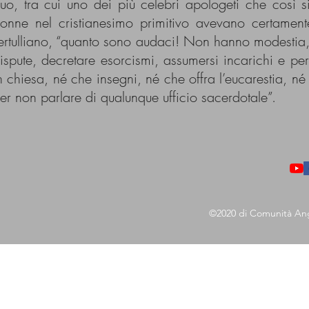
uo, tra cui uno dei più celebri apologeti che così 
onne nel cristianesimo primitivo avevano certamen
ertulliano, “quanto sono audaci! Non hanno modestia, 
ispute, decretare esorcismi, assumersi incarichi e 
n chiesa, né che insegni, né che offra l’eucarestia, 
er non parlare di qualunque ufficio sacerdotale”.
©2020 di Comunità Ang