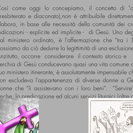
osì come oggi lo concepiamo, il concetto di "ord
resbiterato e diaconato),non è attribuibile diretta
labora, in base alle necessità della comunità dei cre
ndicazioni - esplicite ed implicite - di Gesù. Uno de
al ministero ordinato, è l'affermazione che "tra i
ossiamo da ciò dedurre la legittimità di una esclusione
nzitutto, occorre considerare il contesto storico e
erchia di Gesù conducevano quasi una vita comune c
uo ministero itinerante; è assolutamente impensabile c
on escludeva l'appartenenza di diverse donne a Ge
onne che “li assistevano con i loro beni”. “Servi
nche la predicazione ed alcuni servizi liturgici (oltre c