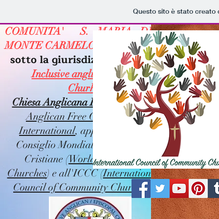
Questo sito è stato creato
COMUNITA' S. MARIA DEL
MONTE CARMELO (Catania),
sotto la giurisdizione della
Inclusive anglican Episcopal
Churh,
Chiesa Anglicana Inclusiva
della
Anglican Free Communion
International
, appartenente al
Consiglio Mondiale delle Chiese
Cristiane (
World Council of
Churches
) e all'ICCC (
International
Council of Community Churches
)