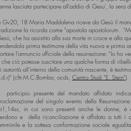
enne lasciata partecipare all'addio di Gesu', la sera de
n Gv20, 18 Maria Maddalena riceve da Gesù il mandat
radizione la ricorda come "apostola apostolorum. "Ma
esù, che ha assistito alla sua morte in croce e alla q
endendola prima testimone della vita nuova e prima an
ortare l’annuncio ufficiale della resurrezione: “Io ho ve
 che ciò potesse suscitare una qualche forma di ribelli
i autorità all’interno della comunità nascente, è testimoni
.d.r)" (cftr.M.C.Bomba, ocds,
Centro Studi "E. Stein"
).
l participio presente del mandato affidato indica
roclamazione del singolo evento della Resurrezione 
t1,14ss, in cui sono presenti anche le donne, è c
erdono e della riconciliazione è affidato a tutti i
emminile e la sottesa conformazione sociale egualitar